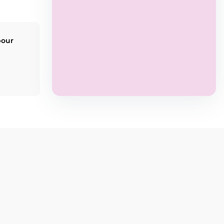
pour
eur
Stormy Academy, centre artistique à
Maxéville près de Nancy
, propose des
ité
cours pour tous les âges : danse,
théâtre, expression scénique, fitness et
bien-être.
Renforcement
musculaire
voir
Réserver
En savoir
+