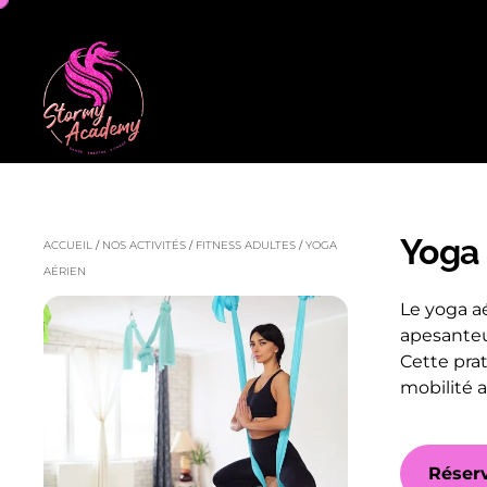
Yoga 
ACCUEIL
/
NOS ACTIVITÉS
/
FITNESS ADULTES
/
YOGA
AÉRIEN
Le yoga a
apesanteu
Cette prat
mobilité a
Réserv