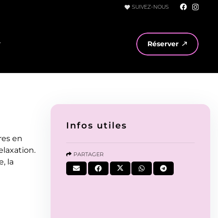
SUIVEZ-NOUS
r
Réserver
Infos utiles
res en
laxation.
PARTAGER
, la