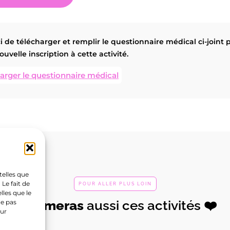
ations
Support
tés
F.A.Qs
 de télécharger et remplir le questionnaire médical ci-joint 
ouvelle inscription à cette activité.
ts & Stages
CGV & Règlement intéri
arger le questionnaire médical
Mentions légales
acter
Politique de confidential
Politique de cookies (UE)
Stormy Academy
forcement
cial haut
Pilates
telles que
Le fait de
POUR ALLER PLUS LOIN
orps)
reformer
lles que le
Tu
aimeras
aussi ces activités ❤️
ne pas
rver
En savoir
Réserver
En sa
sur
+
+