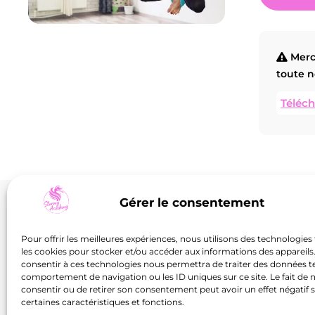
L’académie
Inform
Nos activi
Merci
18 RUE BLAISE PASCAL,
toute n
ESPACE ST-JACQUES 1, 54320 MAXÉVILLE
Événemen
Téléch
LUNDI : DE 9H30 À 21H30
À propos
MARDI : DE 9H30 À 21H
Nous cont
MERCREDI : DE 9H30 À 21H30
JEUDI : DE 9H30 À 21H30
Rejoins 
VENDREDI : DE 9H30 À 20H
SAMEDI : DE 9H30 À 13H
Gérer le consentement
Ren
06 30 93 99 07
Personal
(spé
Pour offrir les meilleures expériences, nous utilisons des technologies 
INFO@STORMY-ACADEMY.FR
les cookies pour stocker et/ou accéder aux informations des appareils. 
training
du c
consentir à ces technologies nous permettra de traiter des données te
comportement de navigation ou les ID uniques sur ce site. Le fait de 
Réserver
En savoir
Rése
consentir ou de retirer son consentement peut avoir un effet négatif 
+
certaines caractéristiques et fonctions.