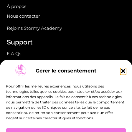
À propos
Nous contacter
Rejoins Stormy Academy
Support
F.A.Qs
CGV & Règlement intérieur
Gérer le consentement
Mentions légales
Politique de confidentialité
Pour offrir les meilleures expériences, nous utilisons des
technologies telles que les cookies pour stocker et/ou accéder aux
Politique de cookies (UE)
informations des appareils. Le fait de consentir à ces technologies
nous permettra de traiter des données telles que le comportement
de navigation ou les ID uniques sur ce site. Le fait de ne pas
consentir ou de retirer son consentement peut avoir un effet
négatif sur certaines caractéristiques et fonctions.