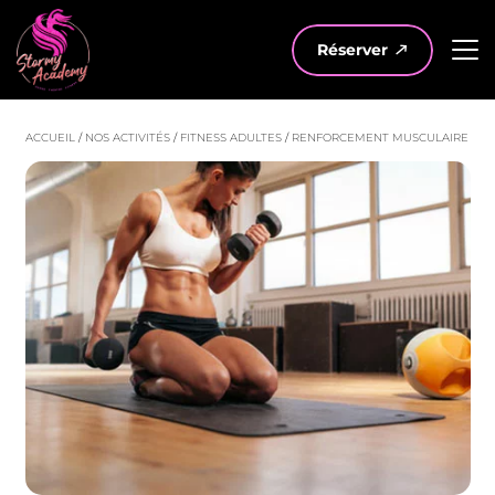
Réserver
ACCUEIL
/
NOS ACTIVITÉS
/
FITNESS ADULTES
/
RENFORCEMENT MUSCULAIRE