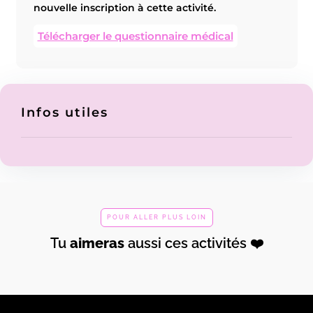
nouvelle inscription à cette activité.
Télécharger le questionnaire médical
Infos utiles
Heels
Crazy
Heels
S
Heels
Stormy
Technique
l
(1h30)
«Open»
Burlesque
«Open»
POUR ALLER PLUS LOIN
Réserver
En
Réserver
En
Réserver
En
Réserver
E
savoir
savoir
savoir
savo
Tu
aimeras
aussi ces activités ❤️
+
+
+
+