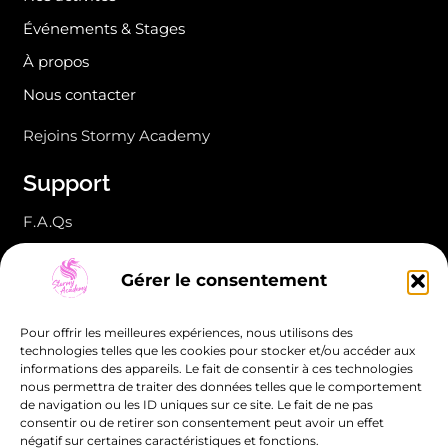
Événements & Stages
À propos
Nous contacter
Rejoins Stormy Academy
Support
F.A.Qs
CGV & Règlement intérieur
Gérer le consentement
Mentions légales
Politique de confidentialité
Pour offrir les meilleures expériences, nous utilisons des
technologies telles que les cookies pour stocker et/ou accéder aux
Politique de cookies (UE)
informations des appareils. Le fait de consentir à ces technologies
nous permettra de traiter des données telles que le comportement
de navigation ou les ID uniques sur ce site. Le fait de ne pas
consentir ou de retirer son consentement peut avoir un effet
négatif sur certaines caractéristiques et fonctions.