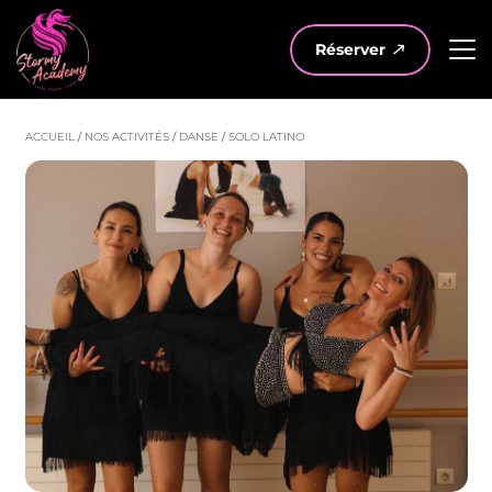
Réserver
ACCUEIL
/
NOS ACTIVITÉS
/
DANSE
/
SOLO LATINO