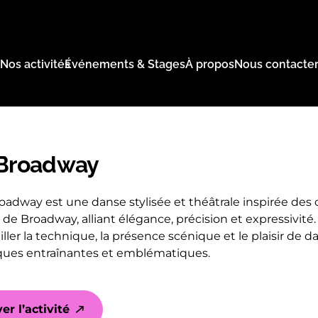
Nos activités
Événements & Stages
À propos
Nous contacte
 Broadway
roadway est une danse stylisée et théâtrale inspirée de
de Broadway, alliant élégance, précision et expressivité.
iller la technique, la présence scénique et le plaisir de d
ues entraînantes et emblématiques.
er l’activité