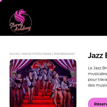
Jazz
ACCUEIL
/
NOS ACTIVITÉS
/
DANSE
/
JAZZ BROADWAY
Le Jazz B
musicales 
pour trava
des musiq
Réserv