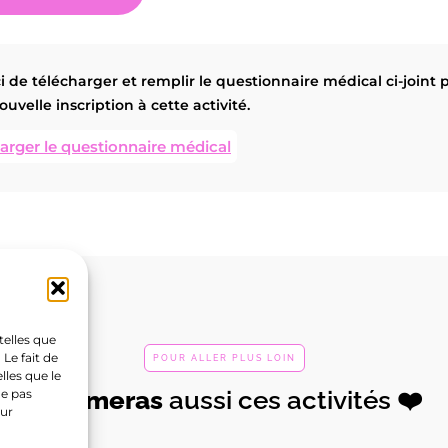
ations
Support
tés
F.A.Qs
 de télécharger et remplir le questionnaire médical ci-joint 
ouvelle inscription à cette activité.
ts & Stages
CGV & Règlement intéri
arger le questionnaire médical
Mentions légales
acter
Politique de confidential
Politique de cookies (UE)
Stormy Academy
s Crazy
rmy
telles que
Le fait de
POUR ALLER PLUS LOIN
en»
Burlesque
lles que le
Tu
aimeras
aussi ces activités ❤️
ne pas
rver
En savoir
Réserver
En sa
sur
+
+