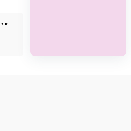
pour
eur
Stormy Academy, centre artistique à
Maxéville près de Nancy
, propose des
ité
cours pour tous les âges : danse,
théâtre, expression scénique, fitness et
bien-être.
Heels
Technique
«Open»
voir
Réserver
En savoir
+