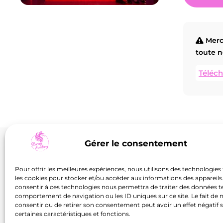
L’académie
Inform
Nos activi
Merci
18 RUE BLAISE PASCAL,
toute n
ESPACE ST-JACQUES 1, 54320 MAXÉVILLE
Événemen
Téléch
LUNDI : DE 9H30 À 21H30
À propos
MARDI : DE 9H30 À 21H
Nous cont
MERCREDI : DE 9H30 À 21H30
JEUDI : DE 9H30 À 21H30
Rejoins 
VENDREDI : DE 9H30 À 20H
SAMEDI : DE 9H30 À 13H
Gérer le consentement
Heel
06 30 93 99 07
Sto
Pour offrir les meilleures expériences, nous utilisons des technologies 
INFO@STORMY-ACADEMY.FR
les cookies pour stocker et/ou accéder aux informations des appareils. 
Heels (1h30)
«Op
consentir à ces technologies nous permettra de traiter des données te
comportement de navigation ou les ID uniques sur ce site. Le fait de 
Réserver
En savoir
Rése
consentir ou de retirer son consentement peut avoir un effet négatif 
+
certaines caractéristiques et fonctions.