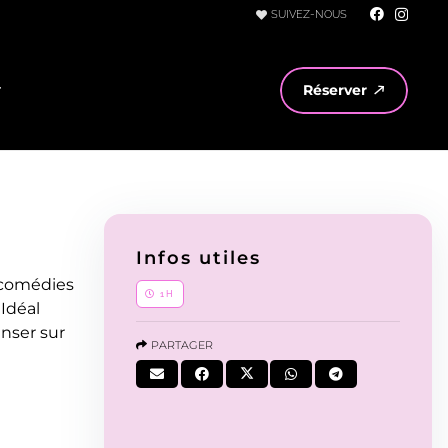
SUIVEZ-NOUS
r
Réserver
Infos utiles
s comédies
1H
 Idéal
anser sur
PARTAGER