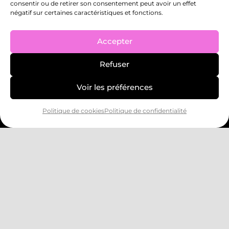
consentir ou de retirer son consentement peut avoir un effet
SAMEDI : DE 9H30 À 13H
négatif sur certaines caractéristiques et fonctions.
06 30 93 99 07
INFO@STORMY-ACADEMY.FR
Accepter
Refuser
Informations
Voir les préférences
Nos activités
Politique de cookies
Politique de confidentialité
Événements & Stages
À propos
Nous contacter
Rejoins Stormy Academy
Support
F.A.Qs