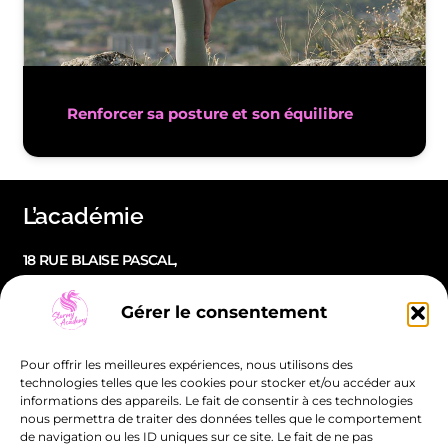
Renforcer sa posture et son équilibre
L’académie
18 RUE BLAISE PASCAL,
ESPACE ST-JACQUES 1, 54320 MAXÉVILLE
Gérer le consentement
LUNDI : DE 9H30 À 21H30
MARDI : DE 9H30 À 21H
Pour offrir les meilleures expériences, nous utilisons des
MERCREDI : DE 9H30 À 21H30
technologies telles que les cookies pour stocker et/ou accéder aux
informations des appareils. Le fait de consentir à ces technologies
JEUDI : DE 9H30 À 21H30
nous permettra de traiter des données telles que le comportement
VENDREDI : DE 9H30 À 20H
de navigation ou les ID uniques sur ce site. Le fait de ne pas