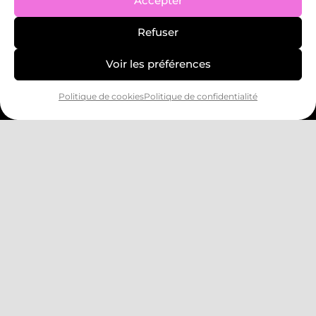
Accepter
LUNDI : DE 9H30 À 21H30
MARDI : DE 9H30 À 21H
Refuser
MERCREDI : DE 9H30 À 21H30
Voir les préférences
JEUDI : DE 9H30 À 21H30
VENDREDI : DE 9H30 À 20H
Politique de cookies
Politique de confidentialité
SAMEDI : DE 9H30 À 13H
06 30 93 99 07
INFO@STORMY-ACADEMY.FR
Informations
Nos activités
Événements & Stages
À propos
Nous contacter